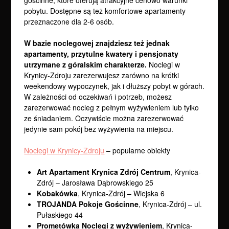
pobytu. Dostępne są też komfortowe apartamenty
przeznaczone dla 2-6 osób.
W bazie noclegowej znajdziesz też jednak
apartamenty, przytulne kwatery i pensjonaty
utrzymane z góralskim charakterze.
Noclegi w
Krynicy-Zdroju zarezerwujesz zarówno na krótki
weekendowy wypoczynek, jak i dłuższy pobyt w górach.
W zależności od oczekiwań i potrzeb, możesz
zarezerwować nocleg z pełnym wyżywieniem lub tylko
ze śniadaniem. Oczywiście można zarezerwować
jedynie sam pokój bez wyżywienia na miejscu.
Noclegi w Krynicy-Zdroju
– popularne obiekty
Art Apartament Krynica Zdrój Centrum
, Krynica-
Zdrój – Jarosława Dąbrowskiego 25
Kobakówka
, Krynica-Zdrój – Wiejska 6
TROJANDA Pokoje Gościnne
, Krynica-Zdrój – ul.
Pułaskiego 44
Prometówka Noclegi z wyżywieniem
, Krynica-